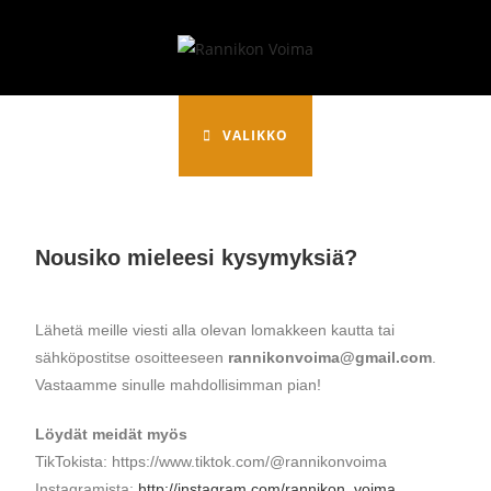
VALIKKO
Nousiko mieleesi kysymyksiä?
Lähetä meille viesti alla olevan lomakkeen kautta tai
sähköpostitse osoitteeseen
rannikonvoima@gmail.com
.
Vastaamme sinulle mahdollisimman pian!
Löydät meidät myös
TikTokista: https://www.tiktok.com/@rannikonvoima
Instagramista:
http://instagram.com/rannikon_voima