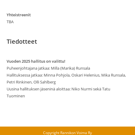
Yhteistreenit
TBA
Tiedotteet
Vuoden 2025 hallitus on valittu!
Puheenjohtajana jatkaa: Milla (Marika) Runsala
Hallituksessa jatkaa: Minna Pohjola, Oskari Helenius, Mika Runsala,
Petri Rinkinen, Olli Sahlberg
Uusina hallituksen jäseninä aloittaa: Niko Nurmi sekä Tatu
Tuominen
Copyright Rannikon Voima Ry